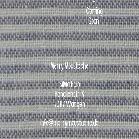
-
Coming
Soon
Merry Moustache
Silvia Falb
Hanglichstr. 9
73117 Wangen
info@merrymoustache.de