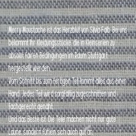
Merry Moustache ist das Herzblut von Silvia Falb. Bei uns
bekommt Ihr Kleidungsstücke, die in Kleinserien zu
absolut fairen Bedingungen im Raum Stuttgart
hergestellt werden.
Vom Schnitt bis zum fertigen Teil kommt alles aus einer
Hand. Jedes Teil wird sorgfältig zugeschnitten und
fachgerecht genäht.
Und das Beste ist: Die Teile machen nicht nur gute
Laune, sondern fühlen sich auch gut an.